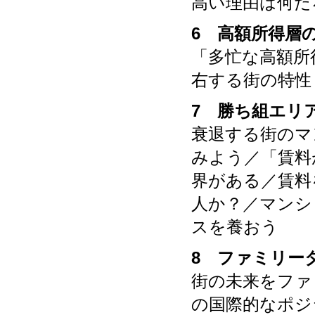
高い理由は何だ
6 高額所得層
「多忙な高額所
右する街の特性
7 勝ち組エリ
衰退する街のマ
みよう／「賃料
界がある／賃料
人か？／マンシ
スを養おう
8 ファミリー
街の未来をファ
の国際的なポジ